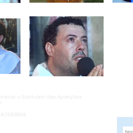
hecer o Santuário das Aparições
Assi
í
info
e Horários
indo Alves Vieira, 300 - Jardim Colinas,
P, 12319-015