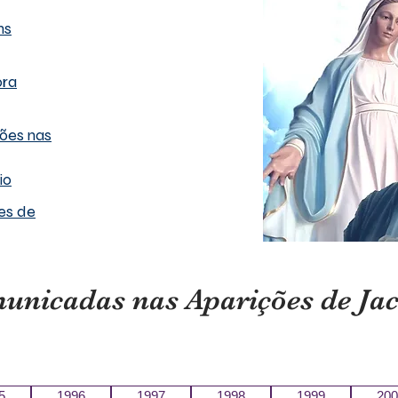
ns
ora
ões nas
io
es de
nicadas nas Aparições de Jaca
5
1996
1997
1998
1999
200