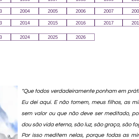
3
2004
2005
2006
2007
200
3
2014
2015
2016
2017
201
3
2024
2025
2026
"Que todos verdadeiramente ponham em prát
Eu dei aqui. E não tomem, meus filhos, as 
sem valor ou que não deve ser meditado, po
dou são vida eterna, são luz, são graça, são fo
Por isso meditem nelas, porque todas as mi