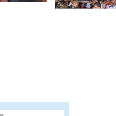
ne nosso site e fique
rmado das novidades!