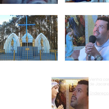
Venha con
de Jacare
Endereço 
Estrada Arl
Jacareí - S