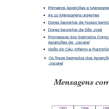
Primeiras Aparições e Mensage
As 20 Mensagens urgentes
Dores Secretas de Nossa Senh
Dores Secretas de São José
Promessas dos Sagrados Coraç
Aparições de Jacareí
Visão do Céu, Inferno e Purgatór
Os Treze Segredos das Apariçõ
Jacareí
Mensagens comu
1993
1994
199