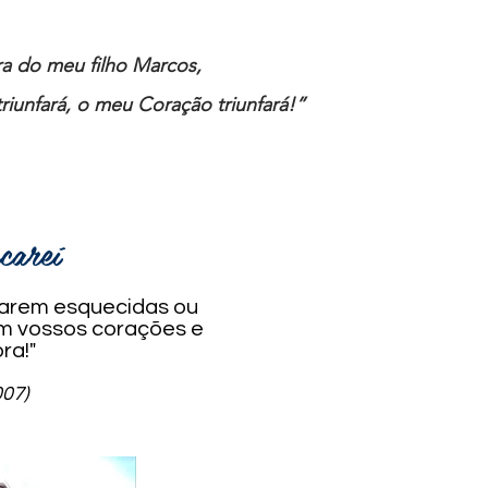
ira do meu filho Marcos,
riunfará, o meu Coração triunfará!”
acareí
icarem esquecidas ou
em vossos corações e
ra!"
07)