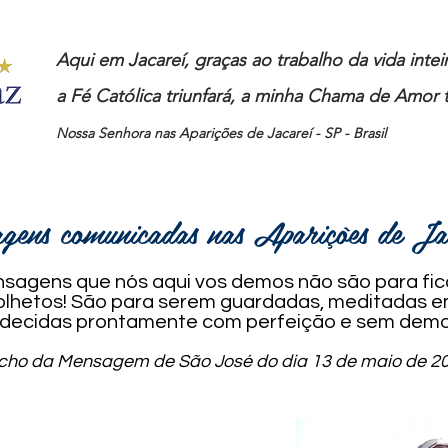
Aqui em Jacareí, graças ao trabalho da vida inte
a Fé Católica triunfará, a minha Chama de Amor t
Nossa Senhora nas Aparições de Jacareí - SP - Brasil
gens comunicadas nas Aparições de J
Mensagens que nós aqui vos demos não são para f
 folhetos! São para serem guardadas, meditadas 
decidas prontamente com perfeição e sem demo
echo da Mensagem de São José do dia 13 de maio de 20