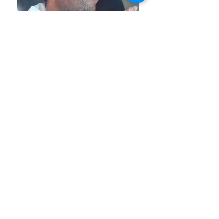
Venha conhecer o Santuário das
Aparições de Jacareí
Endereço e Horários
Assine nosso site e fique informado das
novidades!
Estrada Arlindo Alves Vieira, 300 - Jardim
Colinas, Jacareí - SP,
12319-015
Telefone:
55 12 99701-2427
email:
santuariodejacarei@gmail.com